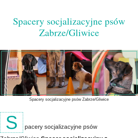
Przejdź
do
Spacery socjalizacyjne psów
treści
Zabrze/Gliwice
Spacery socjalizacyjne psów Zabrze/Gliwice
S
pacery socjalizacyjne psów