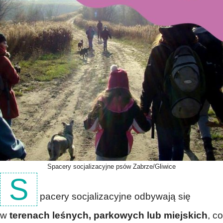
Spacery socjalizacyjne psów Zabrze/Gliwice
S
pacery socjalizacyjne odbywają się
w
terenach leśnych, parkowych lub miejskich
, co