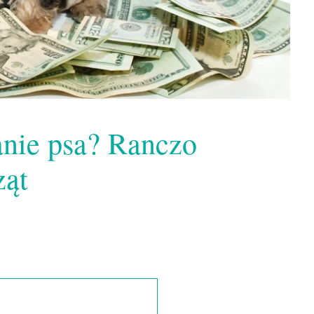
anie psa? Ranczo
ząt