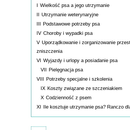
I
Wielkość psa a jego utrzymanie
II
Utrzymanie weterynaryjne
III
Podstawowe potrzeby psa
IV
Choroby i wypadki psa
V
Uporządkowanie i zorganizowanie przes
zniszczenia
VI
Wyjazdy i urlopy a posiadanie psa
VII
Pielęgnacja psa
VIII
Potrzeby specjalne i szkolenia
IX
Koszty związane ze szczeniakiem
X
Codzienność z psem
XI
Ile kosztuje utrzymanie psa? Ranczo dl