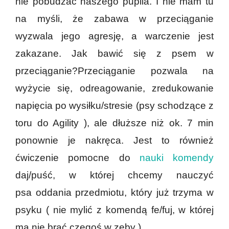
nie pobudzać naszego pupila. I nie mam tu
na myśli, że zabawa w przeciąganie
wyzwala jego agresję, a warczenie jest
zakazane. Jak bawić się z psem w
przeciąganie?Przeciąganie pozwala na
wyżycie się, odreagowanie, zredukowanie
napięcia po wysiłku/stresie (psy schodzące z
toru do Agility ), ale dłuższe niż ok. 7 min
ponownie je nakręca. Jest to również
ćwiczenie pomocne do
nauki komendy
daj/puść, w której chcemy nauczyć
psa oddania przedmiotu, który już trzyma w
psyku ( nie mylić z komendą fe/fuj, w której
ma nie brać czegoś w zęby ).