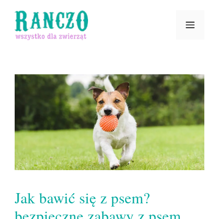
Przejdź
Menu
do
treści
Jak bawić się z psem?
bezpieczne zabawy z psem