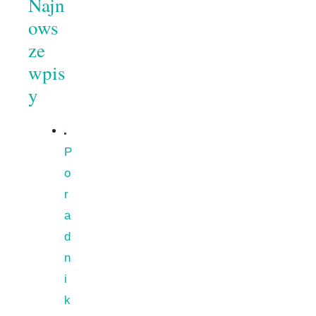
Najn
ows
ze
wpis
y
P
o
r
a
d
n
i
k