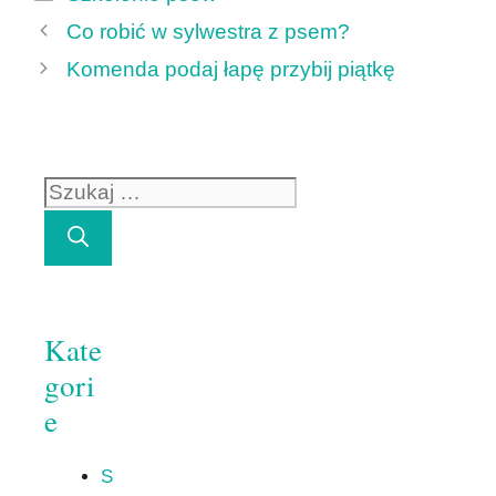
Co robić w sylwestra z psem?
Komenda podaj łapę przybij piątkę
Szukaj:
Kate
gori
e
S