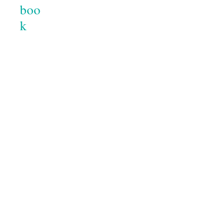
boo
k