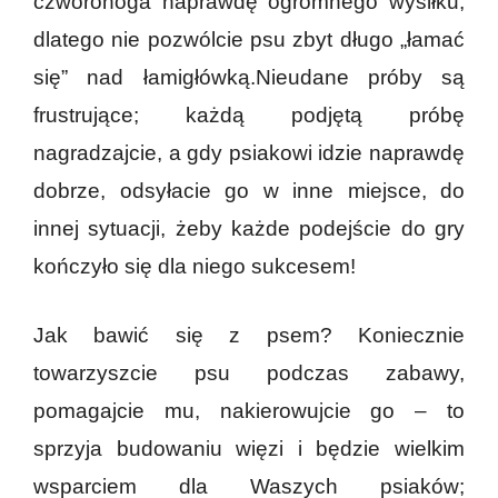
czworonoga naprawdę ogromnego wysiłku,
dlatego nie pozwólcie psu zbyt długo „łamać
się” nad łamigłówką.Nieudane próby są
frustrujące; każdą podjętą próbę
nagradzajcie, a gdy psiakowi idzie naprawdę
dobrze, odsyłacie go w inne miejsce, do
innej sytuacji, żeby każde podejście do gry
kończyło się dla niego sukcesem!
Jak bawić się z psem? Koniecznie
towarzyszcie psu podczas zabawy,
pomagajcie mu, nakierowujcie go – to
sprzyja budowaniu więzi i będzie wielkim
wsparciem dla Waszych psiaków;