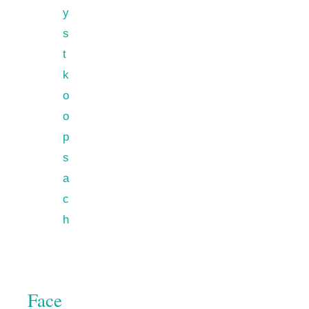
y
s
t
k
o
o
p
s
a
c
h
Face